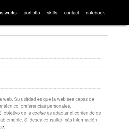
astworks
portfolio
skills
contact
notebook
a web. Su utilidad es que la web sea capaz de
 técnico, preferencias personales,
l objetivo de la
cookie
es adaptar el contenido de
tablemente. Si desea consultar más información
ce.