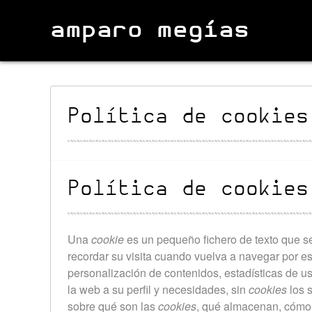
amparo megías
Política de cookies
Política de cookies
Una
cookie
es un pequeño fichero de texto que s
recordar su visita cuando vuelva a navegar por e
personalización de contenidos, estadísticas de us
la web a su perfil y necesidades, sin
cookies
los 
sobre qué son las
cookies
, qué almacenan, cómo e