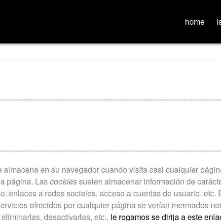
home
l
e almacena en su navegador cuando visita casi cualquier págin
sa página. Las
cookies
suelen almacenar información de carácter
o, enlaces a redes sociales, acceso a cuentas de usuario, etc. E
servicios ofrecidos por cualquier página se verían mermados no
liminarlas, desactivarlas, etc.,
le rogamos se dirija a este enla