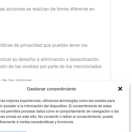
as acciones se realizan de forma diferente en
líticas de privacidad que puedan tener los
ctuar su derecho a eliminación o desactivación
ción de las
cookies
por parte de los mencionados
n de las mismas.
n Estados Unidos y se compromete a no
Gestionar consentimiento
cuando la ley obligue a tal efecto. Según Google
 las mejores experiencias, utilizamos tecnologías como las cookies para
ue todos los datos transferidos serán tratados
o acceder a la información del dispositivo. El consentimiento de estas
ecto
en este enlace
. Si desea información sobre el
 nos permitirá procesar datos como el comportamiento de navegación o las
ones únicas en este sitio. No consentir o retirar el consentimiento, puede
tivamente a ciertas características y funciones.
és de la sección de contacto.