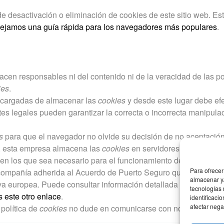
 desactivación o eliminación de cookies de este sitio web. Est
dejamos una guía rápida para los navegadores más populares
.
acen responsables ni del contenido ni de la veracidad de las po
ies
.
ncargadas de almacenar las
cookies
y desde este lugar debe efe
es legales pueden garantizar la correcta o incorrecta manipula
s
para que el navegador no olvide su decisión de no aceptació
, esta empresa almacena las
cookies
en servidores ubicados e
 en los que sea necesario para el funcionamiento del sistema o 
Para ofrecer
 compañía adherida al Acuerdo de Puerto Seguro que garantiza q
almacenar y/
iva europea. Puede consultar información detallada a este resp
tecnologías
 este otro enlace
.
identificaci
afectar nega
política de
cookies
no dude en comunicarse con nosotros a trav