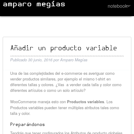
amparo megías
Añadir un producto variable
Publicado
30 junio, 2016
por
Amparo Megías
Una de las complejidades del e-commerce es averiguar como
vender productos similares, por ejemplo el mismo t-shirt en
diferentes tallas y colores. ¿Vas a vender cada talla y color como
diferentes artículos o como un solo artículo?
WooCommerce maneja esto con
. Los
Productos variables
Productos variables pueden tener múltiples atributos tales como
talla y color.
Preparándonos
Tendrás que tener configurados los Atributos de producto globales